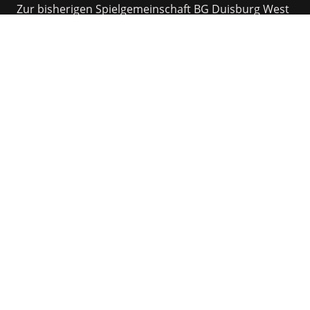
Zur bisherigen Spielgemeinschaft BG Duisburg West
(Homberger TV von 1878 e.V., VfL Rheinhausen 95/13
e.V., Rumelner TV 1900 e.V.) ist die
Basketballabteilung des Moerser TV 1850 e.V.
hinzugekommen.
Damit bündeln wir die Kräfte von vier
traditionsreichen Vereinen und schaffen eine neue,
starke Basis für den Basketball in der Region.
Jetzt Probetraining vereinbaren
Zu unseren Teams